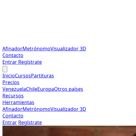
Afinador
Metrónomo
Visualizador 3D
Contacto
Entrar
Regístrate
Inicio
Cursos
Partituras
Precios
Venezuela
Chile
Europa
Otros países
Recursos
Herramientas
Afinador
Metrónomo
Visualizador 3D
Contacto
Entrar
Regístrate